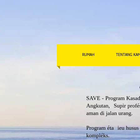
RUMAH
TENTANG KAM
SAVE - Program Kasad
Angkutan,
Supir profé
aman di jalan urang.
Program éta
ieu husus
kompléks.