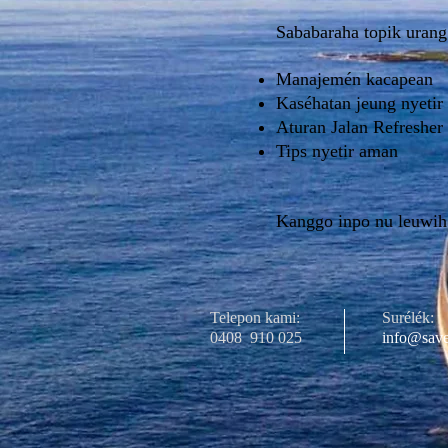
Sababaraha topik urang
Manajemén kacapean
Kaséhatan jeung nyetir
Aturan Jalan Refresher
Tips nyetir aman
Kanggo inpo nu leuwih
Telepon kami:
Surélék:
0408
910 025
info@save