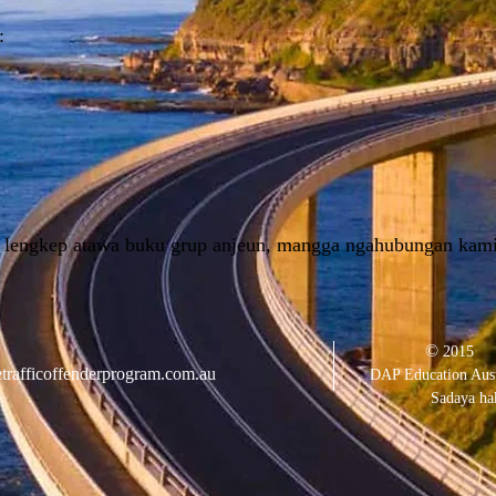
:
 lengkep atawa buku grup anjeun, mangga ngahubungan kami
©
2015
trafficoffenderprogram.com.au
DAP Education Aust
Sadaya ha