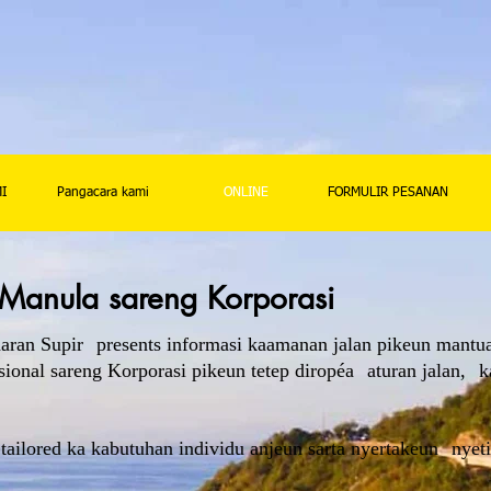
I
Pangacara kami
ONLINE
FORMULIR PESANAN
Manula sareng Korporasi
aran Supir
presents informasi kaamanan jalan pikeun mantu
sional sareng Korporasi pikeun tetep diropéa
aturan jalan,
k
 tailored ka kabutuhan individu anjeun sarta nyertakeun
nyet