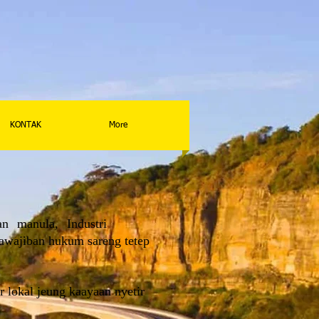
KONTAK
More
an
manula,
Industri
awajiban hukum sareng tetep
ir lokal jeung kaayaan nyetir