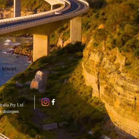
 kiwari.
ralia Pty Ltd
k disimpen