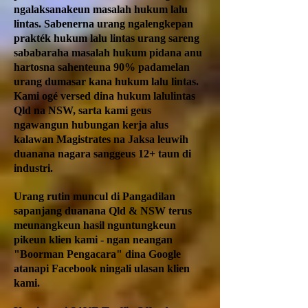
ngalaksanakeun masalah hukum lalu
lintas. Sabenerna urang ngalengkepan
prakték hukum lalu lintas urang sareng
sababaraha masalah hukum pidana anu
hartosna sahenteuna 90% padamelan
urang dumasar kana hukum lalu lintas.
Kami ogé versed dina hukum lalulintas
Qld na NSW, sarta kami geus
ngawangun hubungan kerja alus
kalawan Magistrates na Jaksa leuwih
duanana nagara sanggeus 12+ taun di
industri.
Urang rutin muncul di Pangadilan
sapanjang duanana Qld & NSW terus
meunangkeun hasil nguntungkeun
pikeun klien kami - ngan neangan
"Boorman Pengacara" dina Google
atanapi Facebook ningali ulasan klien
kami.