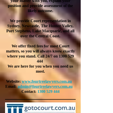
your matter with you, explain your
position and provide assessment of the
likely outcome.
We provide Court representation in
Sydney, Newcastle, The Hunter Valley,
Port Stephens, Lake Macquarie, and all
over the Central Coast.
We offer fixed fees for most Court
matters, so you will always know exactly
where you stand. Call 24/7 on
1300 529
444
We are here for you when you need us
most.
Website:
www.fourtreelawyers.com.au
Email:
admin@fourtreelawyers.com.au
Contact:
1300 529 444