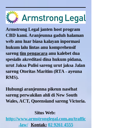
Armstrong Legal janten host program
CBD kami. Aranjeunna gaduh halaman
wéb anu luar biasa kalayan inpormasi
hukum lalu lintas anu komprehensif
sareng
tim pengacara
anu kalebet dua
spesialis akreditasi dina hukum pidana,
urut Jaksa Pulisi sareng urut jaksa Jalan
sareng Otoritas Maritim (RTA - ayeuna
RMS).
Hubungi aranjeunna pikeun naséhat
sareng perwakilan ahli di New South
Wales, ACT, Queensland sareng Victoria.
Situs Web:
http://www.armstronglegal.com.au/traffic
-law/
Kontak:
02 9261 4555