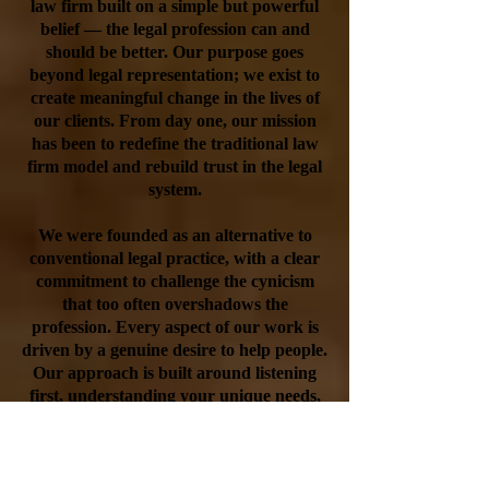
law firm built on a simple but powerful
belief — the legal profession can and
should be better. Our purpose goes
beyond legal representation; we exist to
create meaningful change in the lives of
our clients. From day one, our mission
has been to redefine the traditional law
firm model and rebuild trust in the legal
system.
We were founded as an alternative to
conventional legal practice, with a clear
commitment to challenge the cynicism
that too often overshadows the
profession. Every aspect of our work is
driven by a genuine desire to help people.
Our approach is built around listening
first, understanding your unique needs,
and delivering practical legal solutions
that lead to better outcomes — not bigger
invoices.