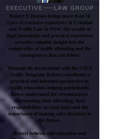
Robert N Hanson brings more than 18
years of extensive experience in Criminal
and Traffic Law in NSW. His wealth of
legal knowledge and practical experience
provides valuable insight into the
complexities of traffic offending and the
consequences that can follow.
Through his involvement with the SAVE
Traffic Program, Robert contributes a
practical and informed perspective to
traffic education, helping participants
better understand the circumstances
surrounding their offending, their
responsibilities as road users and the
importance of making safer decisions in
the future.
Robert believes that education and