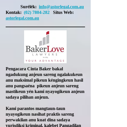
Surélék:
info@astorlegal.com.au
Kontak:
(02) 7804-282
Situs Web:
astorlegal.com.au
Pengacara Cinta Baker bakal
ngadukung anjeun sareng ngalakukeun
anu maksimal pikeun kéngingkeun hasil
anu
pangsaéna
pikeun anjeun sareng
mastikeun yén kami nyayogikeun anjeun
sadaya pilihan anjeun.
Kami parantos mangtaun-taun
nyayogikeun nasihat praktis sareng
perwakilan anu kuat dina sadaya
yurisdiksi kriminal, kalebet Pangadilan