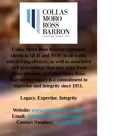
Collas Moro Ross Barron represent
clients in QLD and NSW in all traffic
and driving offences, as well as associated
civil proceedings that may arise from
these offences. At Collas Moro Ross
Barron our legacy is a commitment to
expertise and integrity since 1951.
Legacy. Expertise. Integrity
Website:
www.cmrlawyers.com.au
Email:
chrisb@cmrlawyers.com.au
Contact Number:
07 5539 9099