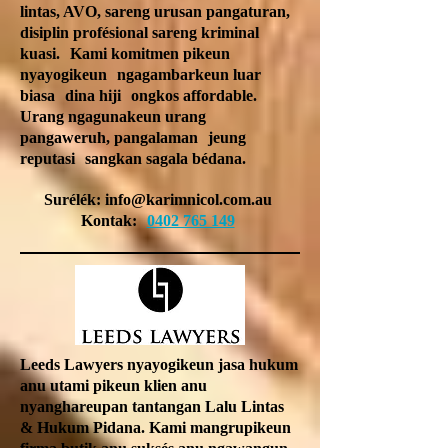
lintas, AVO, sareng urusan pangaturan,
disiplin profésional sareng kriminal
kuasi.
Kami komitmen pikeun
nyayogikeun
ngagambarkeun luar
biasa
dina hiji
ongkos affordable.
Urang ngagunakeun urang
pangaweruh, pangalaman
jeung
reputasi
sangkan sagala bédana.
Surélék:
info@karimnicol.com.au
Kontak:
0402 765 149
Leeds Lawyers nyayogikeun jasa hukum
anu utami pikeun klien anu
nyanghareupan tantangan Lalu Lintas
& Hukum Pidana. Kami mangrupikeun