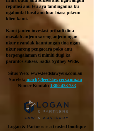
firma butik anu suksés anu ngawangun
reputasi anu teu aya tandinganna ku
ngahontal hasil anu luar biasa pikeun
klien kami.
Kami janten investasi pribadi dina
masalah anjeun sareng anjeun ngan
ukur nyandak kauntungan tina ngan
ukur sareng pengacara poko anu
berpengalaman ti mimiti dugi ka
parantos suksés. Sadia Sydney Wide.
Situs Web:
www.leedslawyers.com.au
Surélék:
mark@leedslawyers.com.au
Nomer Kontak:
1300 433 733
Logan & Partners is a trusted boutique