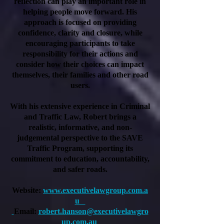
reflection can play an important role in
helping people move forward. His
approach is focused on providing
confidence, clarity and closure, while
encouraging participants to take
responsibility for their actions and
consider how their choices can impact
themselves, their families and other road
users.
With his extensive experience in Criminal
and Traffic Law, Robert brings a
realistic, informative, and non-
judgemental perspective to the SAVE
Traffic Program, supporting its
commitment to education, accountability,
and safer roads.
Website:
www.executivelawgroup.com.a
u
Email:
robert.hanson@executivelawgro
up.com.au