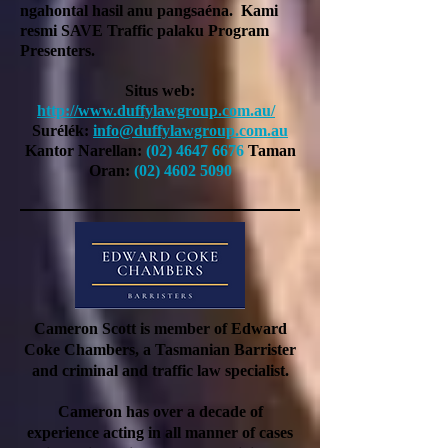
ngahontal hasil anu pangsaéna.
Kami
resmi SAVE Traffic palaku Program
Presenters.
Situs web:
http://www.duffylawgroup.com.au/
Surélék:
info@duffylawgroup.com.au
Kantor Narellan:
(02) 4647 6676
Taman
Oran:
(02) 4602 5090
Cameron Scott is member of Edward
Coke Chambers, a Tasmanian Barrister
and criminal and traffic law specialist.
Cameron has over a decade of
experience acting in all manner of cases