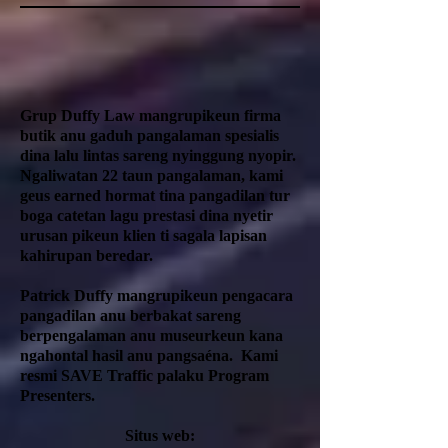
Grup Duffy Law mangrupikeun firma
butik anu gaduh pangalaman spesialis
dina lalu lintas sareng nyinggung nyopir.
Ngaliwatan 22 taun pangalaman, kami
geus earned hormat tina pangadilan tur
boga catetan lagu prestasi dina nyetir
urusan pikeun klien ti sagala lapisan
kahirupan beredar.
Patrick Duffy mangrupikeun pengacara
pangadilan anu berbakat sareng
berpengalaman anu museurkeun kana
ngahontal hasil anu pangsaéna.
Kami
resmi SAVE Traffic palaku Program
Presenters.
Situs web: