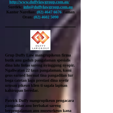
http://www.duffylawgroup.com.au/
Surélék:
info@duffylawgroup.com.au
Kantor Narellan:
(02) 4647 6676
Taman
Oran:
(02) 4602 5090
Grup Duffy Law mangrupikeun firma
butik anu gaduh pangalaman spesialis
dina lalu lintas sareng nyinggung nyopir.
Ngaliwatan 22 taun pangalaman, kami
geus earned hormat tina pangadilan tur
boga catetan lagu prestasi dina nyetir
urusan pikeun klien ti sagala lapisan
kahirupan beredar.
Patrick Duffy mangrupikeun pengacara
pangadilan anu berbakat sareng
berpengalaman anu museurkeun kana