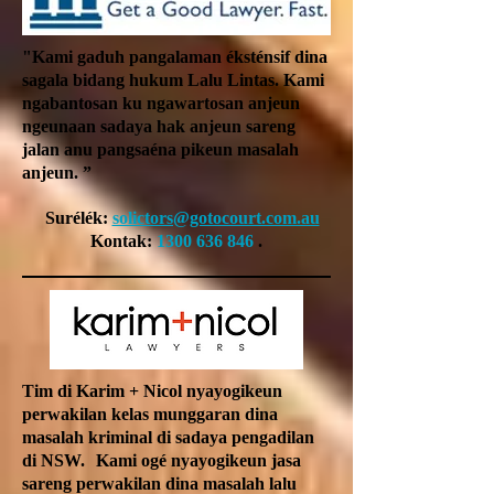
"Kami gaduh pangalaman éksténsif dina
sagala bidang hukum Lalu Lintas. Kami
ngabantosan ku ngawartosan anjeun
ngeunaan sadaya hak anjeun sareng
jalan anu pangsaéna pikeun masalah
anjeun. ”
Surélék:
solictors@gotocourt.com.au
Kontak:
1300 636 846
.
Tim di Karim + Nicol nyayogikeun
perwakilan kelas munggaran dina
masalah kriminal di sadaya pengadilan
di NSW.
Kami ogé nyayogikeun jasa
sareng perwakilan dina masalah lalu