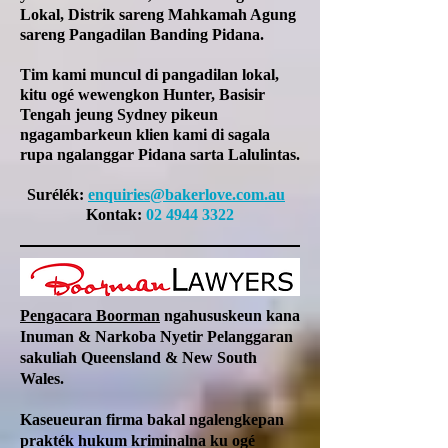
Lokal, Distrik sareng Mahkamah Agung
sareng Pangadilan Banding Pidana.
Tim kami muncul di pangadilan lokal,
kitu ogé wewengkon Hunter, Basisir
Tengah jeung Sydney pikeun
ngagambarkeun klien kami di sagala
rupa ngalanggar Pidana sarta Lalulintas.
Surélék:
enquiries@bakerlove.com.au
Kontak:
02 4944 3322
Pengacara Boorman
ngahususkeun kana
Inuman & Narkoba Nyetir Pelanggaran
sakuliah Queensland & New South
Wales.
Kaseueuran firma bakal ngalengkepan
prakték hukum kriminalna ku ogé