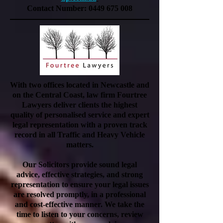
Contact Number:
0449 675 008
With two offices located in Newcastle and
on the Central Coast, law firm Fourtree
Lawyers deliver clients the highest
quality of personalised service and expert
legal representation with a proven track
record in all Traffic and Heavy Vehicle
matters.
Our Solicitors provide sound legal
advice, effective strategies, and strong
representation to ensure your legal issues
are resolved promptly, in a professional
and cost-effective manner. We take the
time to listen to your concerns, review