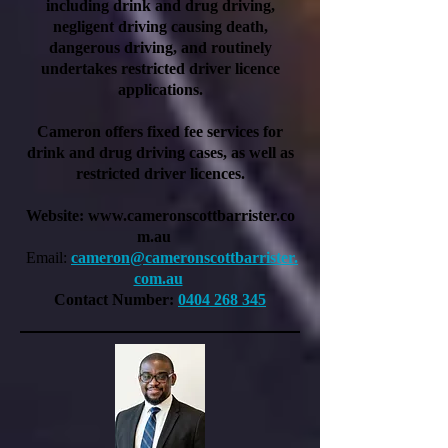
including drink and drug driving,
negligent driving causing death,
dangerous driving, and routinely
undertakes restricted driver licence
applications.
Cameron offers fixed fee services for
drink and drug driving cases, as well as
restricted driver licences.
Website:
www.cameronscottbarrister.co
m.au
Email:
cameron@cameronscottbarrister.
com.au
Contact Number:
0404 268 345