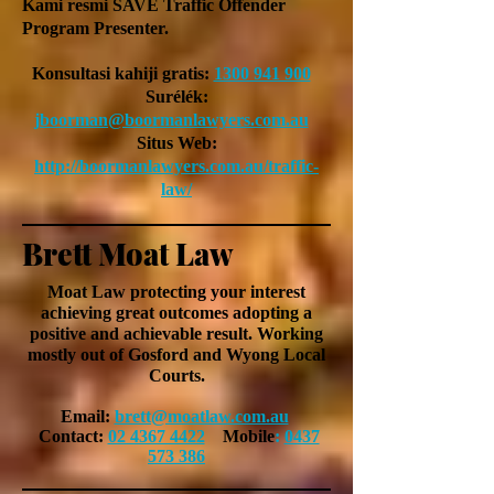
Kami resmi SAVE Traffic Offender
Program Presenter.
Konsultasi kahiji gratis:
1300 941 900
Surélék:
jboorman@boormanlawyers.com.au
Situs Web:
http://boormanlawyers.com.au/traffic-
law/
Brett Moat Law
Moat Law protecting your interest
achieving
great outcomes adopting a
positive and
achievable
result. Working
mostly out of Gosford and Wyong Local
Courts.
Email:
brett@moatlaw.com.au
Contact:
02 4367 4422
Mobile
:
0437
573 386