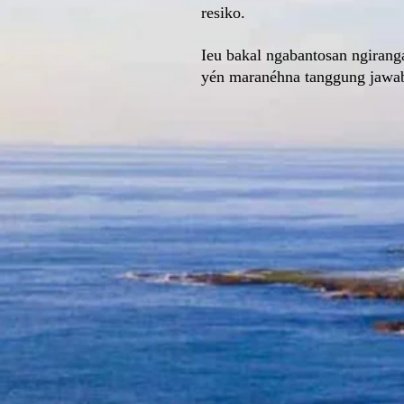
resiko.
Ieu bakal ngabantosan ngirang
yén maranéhna tanggung jawab