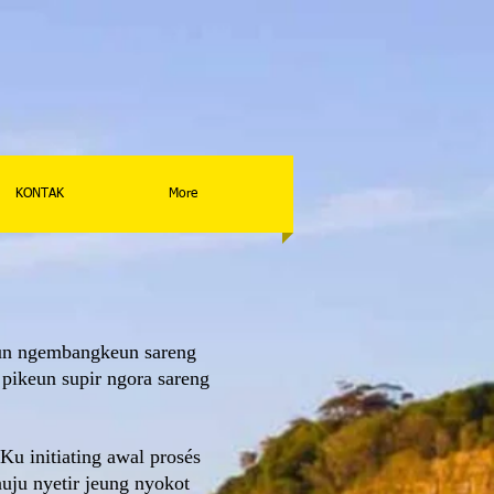
KONTAK
More
aun ngembangkeun sareng
pikeun supir ngora sareng
Ku initiating awal prosés
uju nyetir jeung nyokot