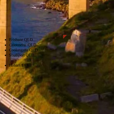
Brisbane QLD
Caloundra
QLD
Coolangatta QLD
Southport QLD
Hobart TAS