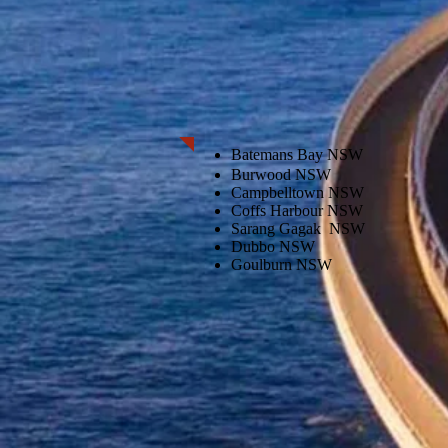
Batemans Bay NSW
Burwood NSW
Campbelltown NSW
Coffs Harbour NSW
Sarang Gagak
NSW
Dubbo NSW
Goulburn NSW