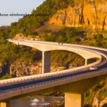
. Pikeun némbongkeun pamilon