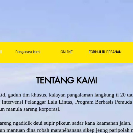
I
Pangacara kami
ONLINE
FORMULIR PESANAN
TENTANG KAMI
Ltd, gaduh tim khusus, kalayan pangalaman langkung ti 20 t
Intervensi Pelanggar Lalu Lintas, Program Berbasis Pemuda 
un manula sareng korporasi.
reng ngadidik deui supir pikeun sadar kana kaamanan jalan. 
un mantuan dina robah maranéhanana sikep jeung paripolah n