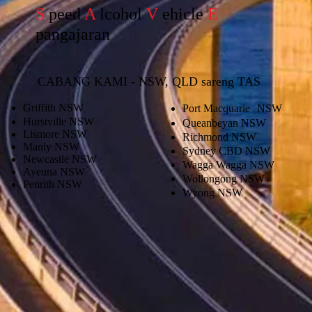
S
peed
A
lcohol
V
ehicle
E
pangajaran
CABANG KAMI - NSW, QLD sareng TAS
Griffith NSW
Port Macquarie
NSW
Hurstville NSW
Queanbeyan NSW
Lismore NSW
Richmond NSW
Manly NSW
Sydney CBD NSW
Newcastle NSW
Wagga Wagga NSW
Ayeuna NSW
Wollongong NSW
Penrith NSW
Wyong NSW