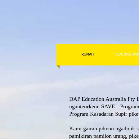
RUMAH
TENTANG KAM
DAP Education Australia Pty 
nganteurkeun SAVE - Program 
Program Kasadaran Supir pike
Kami gairah pikeun ngadidik sa
pamikiran pamilon urang, pike