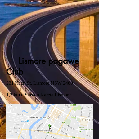
Lismore pagawe
Club
231 Keen St, Lismore NSW 2480
1,3 km ti Stasion Karéta Lismore