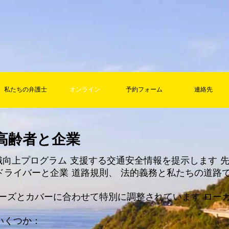
私たちの弁護士
オンライン
予約フォーム
連絡先
高齢者と企業
意識向上プログラム
支援する交通安全情報を提示します
ドライバーと企業
道路規則、
法的義務と私たちの道路
ーズとカバーに合わせて特別に調整されています
ロー
いくつか：