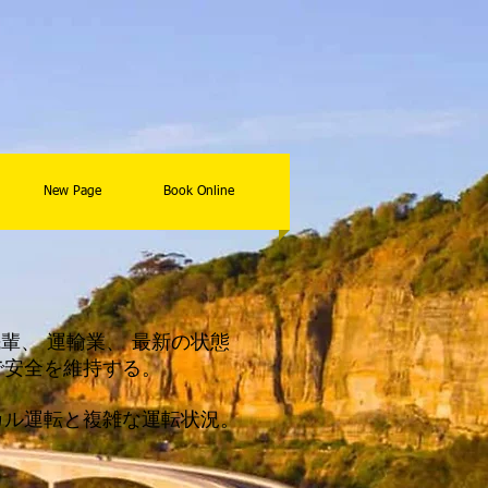
New Page
Book Online
先輩、
運輸業、
最新の状態
で安全を維持する。
カル運転と複雑な運転状況。