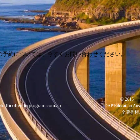
の予約については、今すぐお問い合わせください。
©
：
2015
trafficoffenderprogram.com.au
DAP Education Aust
全著作権