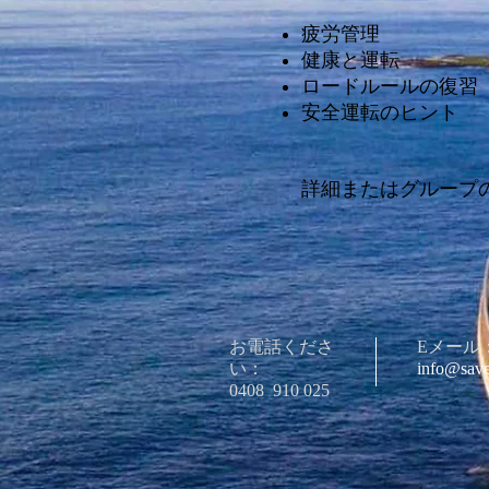
疲労管理
健康と運転
ロードルールの復習
安全運転のヒント
詳細またはグループ
お電話くださ
Eメール
い：
info@save
0408
910 025