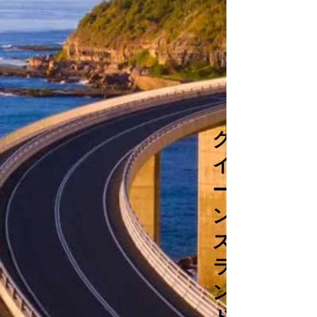
ク
イ
ー
ン
ズ
ラ
ン