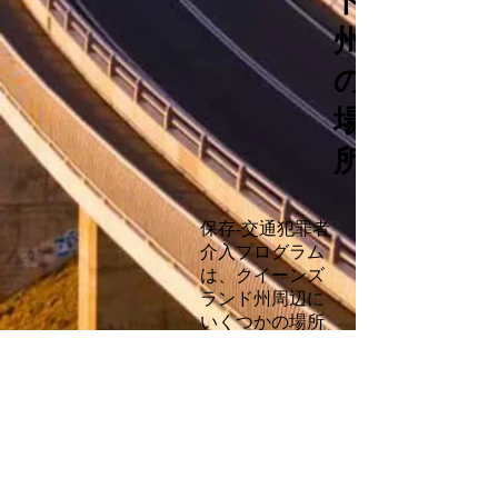
ド
州
の
場
所
保存-交通犯罪者
介入プログラム
は、クイーンズ
ランド州周辺に
いくつかの場所
があります