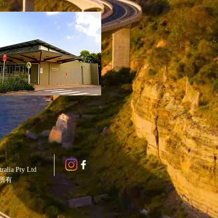
ralia Pty Ltd
所有