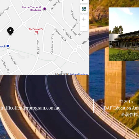
©
：
2015
trafficoffenderprogram.com.au
DAP Education Aust
全著作権