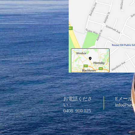
お電話くださ
Eメール
い：
info@save
0408
910 025