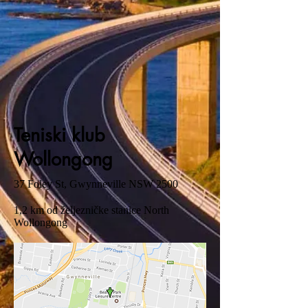
Teniski klub
Wollongong
37 Foley St, Gwynneville NSW 2500
1,2 km od željezničke stanice North
Wollongong