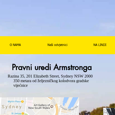
O NAMA
Naši odvjetnici
NA LINIJI
Pravni uredi Armstronga
Razina 35, 201 Elizabeth Street, Sydney NSW 2000
350 metara od željezničkog kolodvora gradske
vijećnice