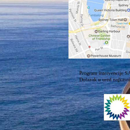
Program intervencije SA
Dolazak u ured najkasnij