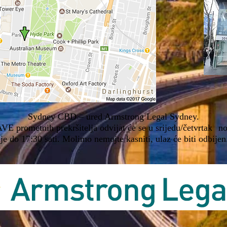
Sydney CBD – ured Armstrong Legal Sydney.
VE prometnih prekršitelja odvijat će se u srijedu/četvrtak
no
e do 17:30 sati. Molimo nemojte kasniti, ulaz će biti odbijen