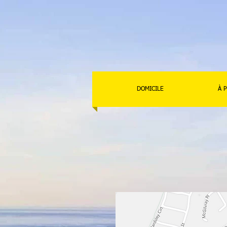
DOMICILE
À 