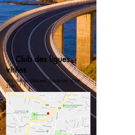
Club des ligues
viriles
563 chemin Pittwater, Brookvale NSW
2100