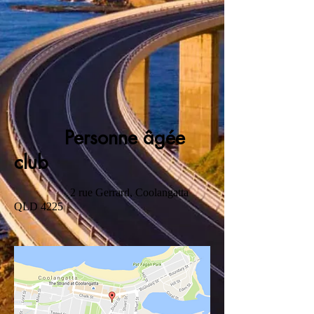
Personne âgée
club
2 rue Gerrard, Coolangatta
QLD 4225