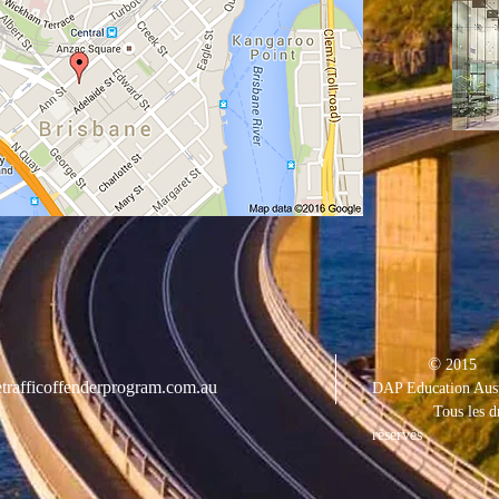
©
2015
trafficoffenderprogram.com.au
DAP Education Aust
Tous les d
réservés