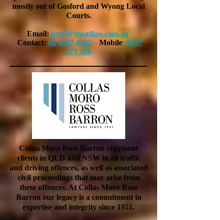
mostly out of Gosford and Wyong Local
Courts.
Email:
brett@moatlaw.com.au
Contact:
02 4367 4422
Mobile
:
0437
573 386
Collas Moro Ross Barron represent
clients in QLD and NSW in all traffic
and driving offences, as well as associated
civil proceedings that may arise from
these offences. At Collas Moro Ross
Barron our legacy is a commitment to
expertise and integrity since 1951.