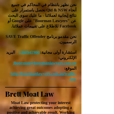
نحن نظهر بانتظام في المحاكم في جميع
أنحاء Qld & NSW نحصل باستمرار على
نتائج إيجابية لعملائنا - ما عليك سوى البحث
عن "Boorman Lawyers" على Google أو
Facebook للاطلاع على تقييمات عملائنا.
نحن مقدمو برنامج SAVE Traffic Offender
الرسميون.
استشارة أولى مجانية:
1300941900
البريد
الإلكتروني:
jboorman@boormanlawyers.com.au
الموقع:
http://boormanlawyers.com.au/traffic-
law/
Brett Moat Law
Moat Law protecting your interest
achieving
great outcomes adopting a
positive and
achievable
result. Working