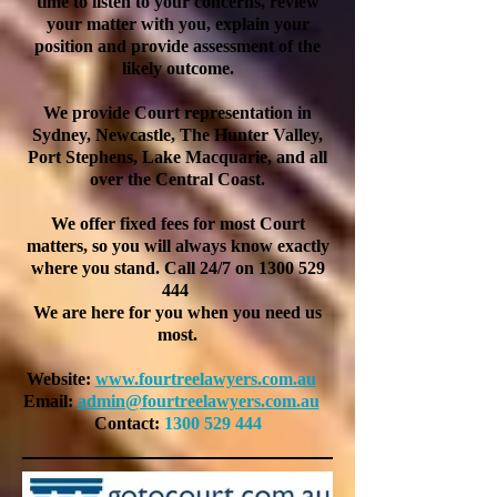
time to listen to your concerns, review
your matter with you, explain your
position and provide assessment of the
likely outcome.
We provide Court representation in
Sydney, Newcastle, The Hunter Valley,
Port Stephens, Lake Macquarie, and all
over the Central Coast.
We offer fixed fees for most Court
matters, so you will always know exactly
where you stand. Call 24/7 on
1300 529
444
We are here for you when you need us
most.
Website:
www.fourtreelawyers.com.au
Email:
admin@fourtreelawyers.com.au
Contact:
1300 529 444