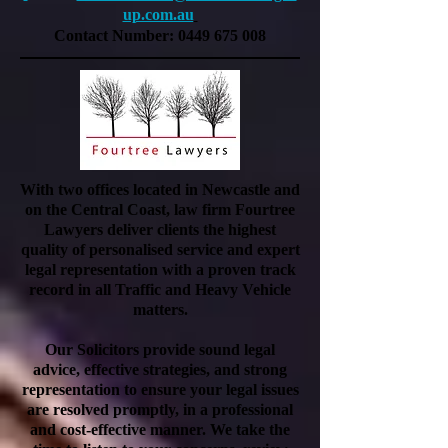
up.com.au
Contact Number:
0449 675 008
With two offices located in Newcastle and
on the Central Coast, law firm Fourtree
Lawyers deliver clients the highest
quality of personalised service and expert
legal representation with a proven track
record in all Traffic and Heavy Vehicle
matters.
Our Solicitors provide sound legal
advice, effective strategies, and strong
representation to ensure your legal issues
are resolved promptly, in a professional
and cost-effective manner. We take the