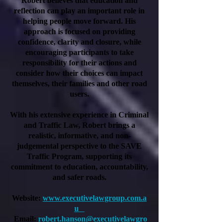
Robert believes that education and
reflection can play an important role in
helping people move forward. His
approach is focused on providing
confidence, clarity and closure, while
encouraging participants to take
responsibility for their actions and
consider how their choices can impact
themselves, their families and other road
users.
With his extensive experience in Criminal
and Traffic Law, Robert brings a
realistic, informative, and non-
judgemental perspective to the SAVE
Traffic Program, supporting its
commitment to education, accountability,
and safer roads.
Website:
www.executivelawgroup.com.a
u
Email:
robert.hanson@executivelawgro