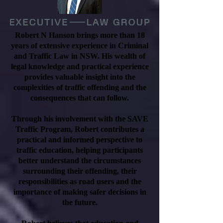
Robert N Hanson brings more than 18
years of extensive experience in Criminal
and Traffic Law in NSW. His wealth of
legal knowledge and practical experience
provides valuable insight into the
complexities of traffic offending and the
consequences that can follow.
Through his involvement with the SAVE
Traffic Program, Robert contributes a
practical and informed perspective to
traffic education, helping participants
better understand the circumstances
surrounding their offending, their
responsibilities as road users and the
importance of making safer decisions in
the future.