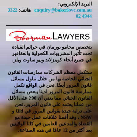
البريد الإلكتروني:
enquiry@bakerlove.com.au
هاتف:
3322
4944 02
يتخصص
محامو بورمان
في جرائم القيادة
تحت تأثير المشروبات الكحولية والعقاقير
في جميع أنحاء كوينزلاند ونيو ساوث ويلز.
ستكمل معظم الشركات ممارسات القانون
الجنائي الخاصة بها من خلال تناول مسائل
قانون المرور أيضًا. نحن في الواقع نكمل
ممارسة قانون المرور لدينا ببعض مسائل
القانون الجنائي مما يعني أن 90٪ على الأقل
من عملنا يعتمد على قانون المرور. نحن
على دراية جيدة بقوانين المرور في Qld و
NSW ، وقد أقمنا علاقات عمل جيدة مع
القضاة والمدعين العامين في كلتا الولايتين
بعد أكثر من 12 عامًا في هذه الصناعة.