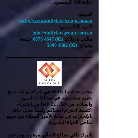
Offender الرسميون.
الموقع:
http://www.duffylawgroup.com.au/
البريد الإلكتروني:
info@duffylawgroup.com.au
مكتب ناريلان:
(02) 4647 6676
حديقة
وهران:
(02) 4602 5090
مجموعة Duffy Law هي شركة بوتيك تتمتع
بخبرة متخصصة في مخالفات المرور
والقيادة. من خلال 22 عامًا من الخبرة ،
اكتسبنا احترام المحاكم ولدينا سجل حافل
بالإنجازات في قيادة الأمور للعملاء من جميع
مناحي الحياة المتميزة.
باتريك دافي مدافع قضائي موهوب وذو خبرة