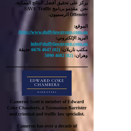
يركز على تحقيق أفضل النتائج الممكنة.
نحن
مقدمو برنامج SAVE Traffic
Offender الرسميون.
الموقع:
http://www.duffylawgroup.com.au/
البريد الإلكتروني:
info@duffylawgroup.com.au
مكتب ناريلان:
(02) 4647 6676
حديقة
وهران:
(02) 4602 5090
Cameron Scott is member of Edward
Coke Chambers, a Tasmanian Barrister
and criminal and traffic law specialist.
Cameron has over a decade of