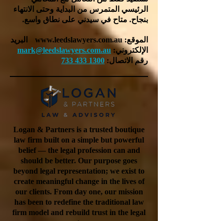
الرئيسي المتمرس من البداية وحتى الانتهاء
بنجاح. متاح في سيدني على نطاق واسع.
الموقع:
www.leedslawyers.com.au
البريد
الإلكتروني:
mark@leedslawyers.com.au
رقم الاتصال:
1300 433 733
Logan & Partners is a trusted boutique
law firm built on a simple but powerful
belief — the legal profession can and
should be better. Our purpose goes
beyond legal representation; we exist to
create meaningful change in the lives of
our clients. From day one, our mission
has been to redefine the traditional law
firm model and rebuild trust in the legal