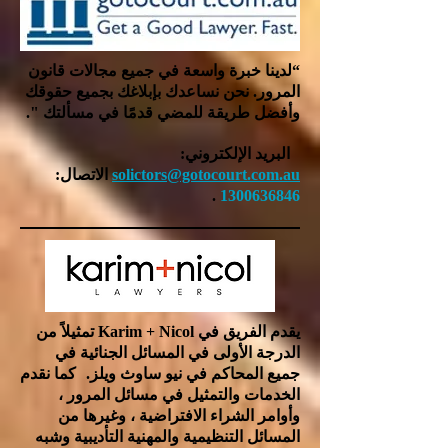
“لدينا خبرة واسعة في جميع مجالات قانون
المرور. نحن نساعدك بإبلاغك بجميع حقوقك
وأفضل طريقة للمضي قدمًا في مسألتك ".
البريد الإلكتروني:
solictors@gotocourt.com.au
الاتصال:
.
1300636846
يقدم الفريق في Karim + Nicol تمثيلاً من
الدرجة الأولى في المسائل الجنائية في
جميع المحاكم في نيو ساوث ويلز.
كما نقدم
الخدمات والتمثيل في مسائل المرور ،
وأوامر الشراء الافتراضية ، وغيرها من
المسائل التنظيمية والمهنية التأديبية وشبه