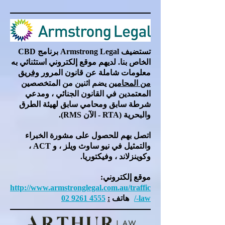
تستضيف Armstrong Legal برنامج CBD
الخاص بنا. لديهم موقع إلكتروني استثنائي به
معلومات شاملة عن قانون المرور
وفريق
من المحامين
يضم اثنين من المتخصصين
المعتمدين في القانون الجنائي ، ومدعي
شرطة سابق ومحامي سابق لهيئة الطرق
والبحرية (RTA - الآن RMS).
اتصل بهم للحصول على مشورة الخبراء
والتمثيل في نيو ساوث ويلز ، و ACT ،
وكوينزلاند ، وفيكتوريا.
موقع إلكتروني:
http://www.armstronglegal.com.au/traffic
-law/
هاتف
:
4555 9261 02