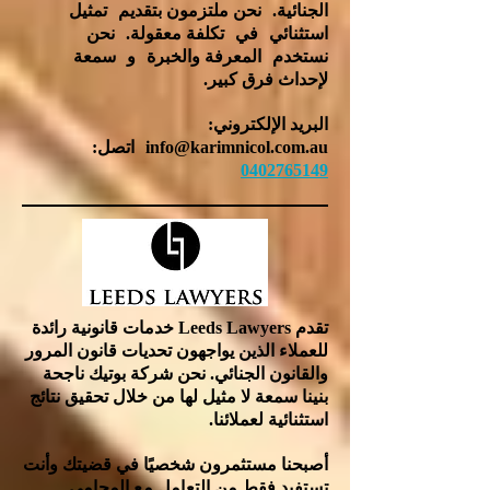
الجنائية.
نحن ملتزمون بتقديم
تمثيل
استثنائي
في
تكلفة معقولة.
نحن
نستخدم
المعرفة والخبرة
و
سمعة
لإحداث فرق كبير.
البريد الإلكتروني:
info@karimnicol.com.au
اتصل:
0402765149
تقدم Leeds Lawyers خدمات قانونية رائدة
للعملاء الذين يواجهون تحديات قانون المرور
والقانون الجنائي. نحن شركة بوتيك ناجحة
بنينا سمعة لا مثيل لها من خلال تحقيق نتائج
استثنائية لعملائنا.
أصبحنا مستثمرون شخصيًا في قضيتك وأنت
تستفيد فقط من التعامل مع المحامي