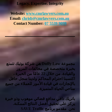
Legacy. Expertise. Integrity
Website:
www.cmrlawyers.com.au
Email:
chrisb@cmrlawyers.com.au
Contact Number:
07 5539 9099
مجموعة Duffy Law هي شركة بوتيك تتمتع
بخبرة متخصصة في مخالفات المرور
والقيادة. من خلال 22 عامًا من الخبرة ،
اكتسبنا احترام المحاكم ولدينا سجل حافل
بالإنجازات في قيادة الأمور للعملاء من جميع
مناحي الحياة المتميزة.
باتريك دافي مدافع قضائي موهوب وذو خبرة
يركز على تحقيق أفضل النتائج الممكنة.
نحن
مقدمو برنامج SAVE Traffic