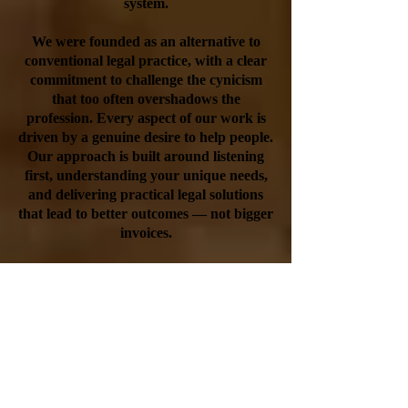
system.
We were founded as an alternative to
conventional legal practice, with a clear
commitment to challenge the cynicism
that too often overshadows the
profession. Every aspect of our work is
driven by a genuine desire to help people.
Our approach is built around listening
first, understanding your unique needs,
and delivering practical legal solutions
that lead to better outcomes — not bigger
invoices.
At Logan & Partners, your success is the
measure of ours. That’s why we focus on
transparency, integrity, and continuous
improvement. We don’t just represent
our clients; we stand beside them —
every step of the way.
Website:
www.loganpartners.com.au