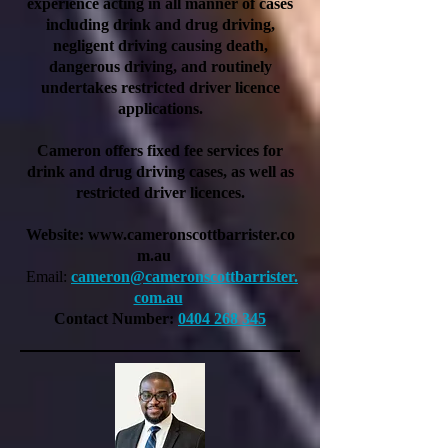
experience acting in all manner of cases
including drink and drug driving,
negligent driving causing death,
dangerous driving, and routinely
undertakes restricted driver licence
applications.
Cameron offers fixed fee services for
drink and drug driving cases, as well as
restricted driver licences.
Website:
www.cameronscottbarrister.co
m.au
Email:
cameron@cameronscottbarrister.
com.au
Contact Number:
0404 268 345