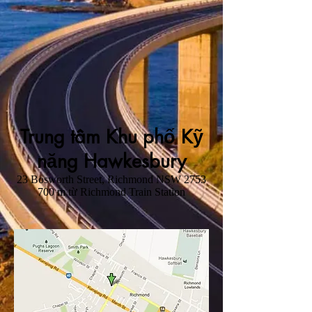
Trung tâm Khu phố Kỹ
năng Hawkesbury
23 Bosworth Street, Richmond NSW 2753
700 m từ Richmond Train Station