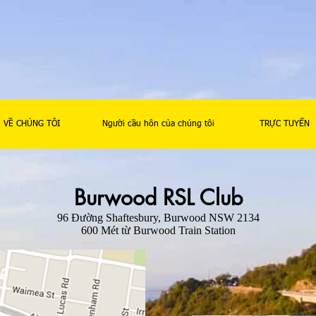
VỀ CHÚNG TÔI
Người cầu hôn của chúng tôi
TRỰC TUYẾN
Burwood RSL Club
96 Đường Shaftesbury, Burwood NSW 2134
600 Mét từ Burwood Train Station