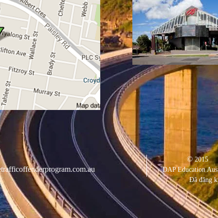
©
2015
trafficoffenderprogram.com.au
DAP Education Aust
Đã đăng k