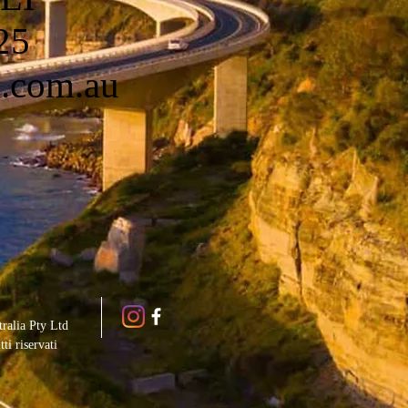
25
m.com.au
ralia Pty Ltd
tti riservati