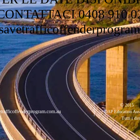
CONTATTACI 0408 910 0
avetrafficoffenderprogra
©
2015
trafficoffenderprogram.com.au
DAP Education Aust
Tutti i diri