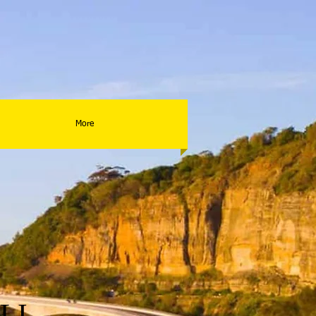
More
LI