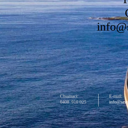
info@s
Chiamaci:
E-mail:
0408
910 025
info@save