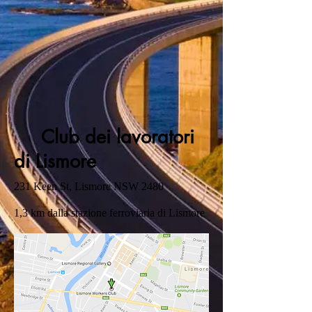
Club dei lavoratori
di Lismore
231 Keen St, Lismore NSW 2480
1,3 km dalla stazione ferroviaria di Lismore