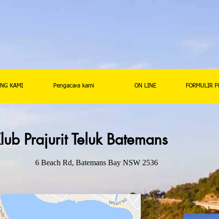
NG KAMI
Pengacara kami
ON LINE
FORMULIR 
Prajurit Teluk Batemans
6 Beach Rd, Batemans Bay NSW 2536