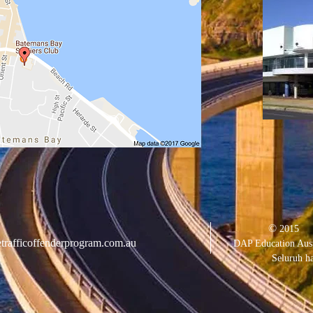
©
2015
trafficoffenderprogram.com.au
DAP Education Aust
Seluruh ha